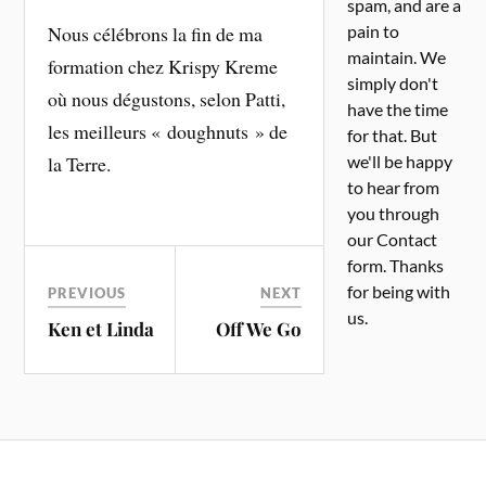
spam, and are a
Nous célébrons la fin de ma
pain to
maintain. We
formation chez Krispy Kreme
simply don't
où nous dégustons, selon Patti,
have the time
les meilleurs « doughnuts » de
for that. But
la Terre.
we'll be happy
to hear from
you through
our Contact
form. Thanks
for being with
PREVIOUS
NEXT
us.
Ken et Linda
Off We Go