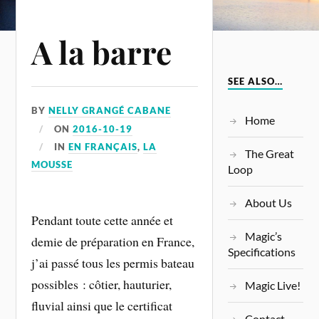
A la barre
SEE ALSO…
BY
NELLY GRANGÉ CABANE
Home
ON
2016-10-19
IN
EN FRANÇAIS
,
LA
The Great
MOUSSE
Loop
About Us
Pendant toute cette année et
Magic’s
demie de préparation en France,
Specifications
j’ai passé tous les permis bateau
possibles : côtier, hauturier,
Magic Live!
fluvial ainsi que le certificat
Contact