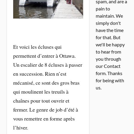
spam, and are a
pain to
maintain. We
simply don't
have the time
for that. But
we'll be happy
Et voici les écluses qui
to hear from
permettent d’entrer à Ottawa.
you through
Un escalier de 8 écluses à passer
our Contact
en succession. Rien n’est
form. Thanks
for being with
mécanisé, ce sont des gros bras
us.
qui moulinent les treuils à
chaînes pour tout ouvrir et
fermer. Le genre de job d’été à
vous remettre en forme après
l’hiver.