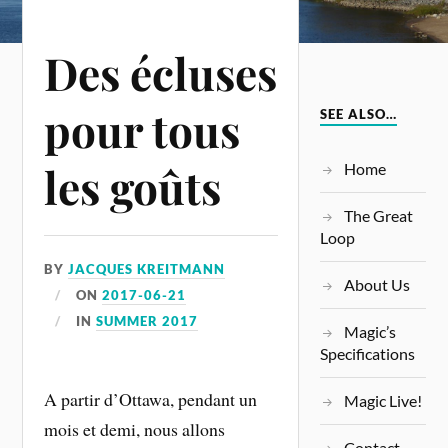
Des écluses
pour tous
SEE ALSO…
les goûts
Home
The Great
Loop
BY
JACQUES KREITMANN
About Us
ON
2017-06-21
IN
SUMMER 2017
Magic’s
Specifications
A partir d’Ottawa, pendant un
Magic Live!
mois et demi, nous allons
Contact